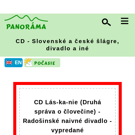
≡
CD - Slovenské a české šlágre,
divadlo a iné
EN
CD Lás-ka-nie (Druhá
správa o človečine) -
Radošinské naivné divadlo -
vypredané