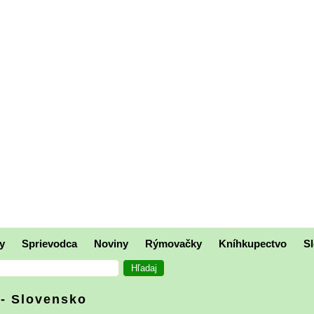
y
Sprievodca
Noviny
Rýmovačky
Kníhkupectvo
Sl
 - Slovensko