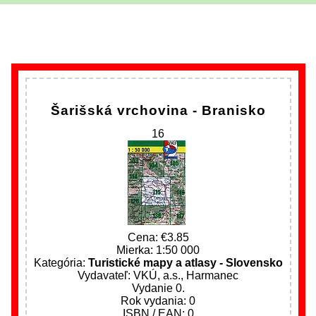
Šarišská vrchovina - Branisko
16
Cena:
3.85
Mierka: 1:50 000
Kategória:
Turistické mapy a atlasy - Slovensko
Vydavateľ: VKÚ, a.s., Harmanec
Vydanie 0.
Rok vydania: 0
ISBN / EAN: 0