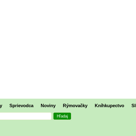
y
Sprievodca
Noviny
Rýmovačky
Kníhkupectvo
Sl