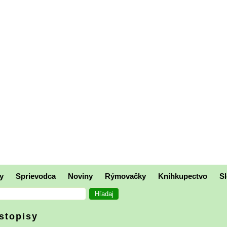
y
Sprievodca
Noviny
Rýmovačky
Kníhkupectvo
Sl
stopisy