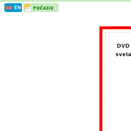
EN
DVD 
svet