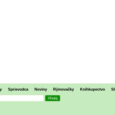
y
Sprievodca
Noviny
Rýmovačky
Kníhkupectvo
Sl