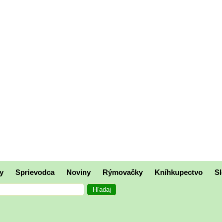
y
Sprievodca
Noviny
Rýmovačky
Kníhkupectvo
Sl