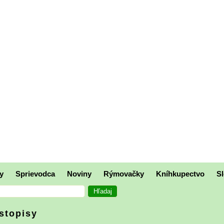
y
Sprievodca
Noviny
Rýmovačky
Kníhkupectvo
Sl
stopisy