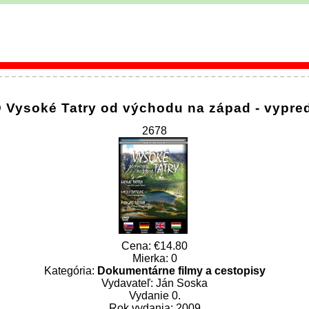
 Vysoké Tatry od východu na západ - vypre
2678
Cena:
14.80
Mierka: 0
Kategória:
Dokumentárne filmy a cestopisy
Vydavateľ: Ján Soska
Vydanie 0.
Rok vydania: 2009