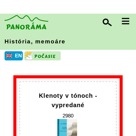
≡
História, memoáre
EN
Klenoty v tónoch -
vypredané
2980