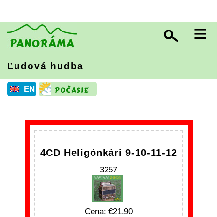
≡
Ľudová hudba
EN
4CD Heligónkári 9-10-11-12
3257
Cena:
21.90