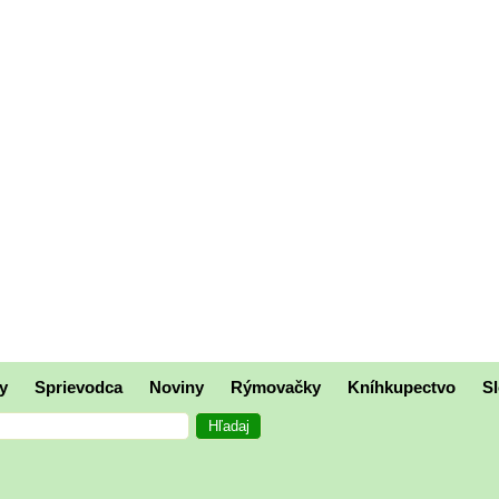
y
Sprievodca
Noviny
Rýmovačky
Kníhkupectvo
Sl