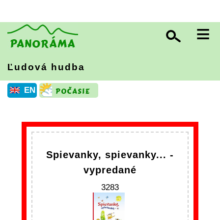
≡
Ľudová hudba
EN
Spievanky, spievanky... -
vypredané
3283