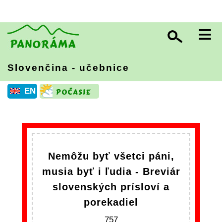
≡
Slovenčina - učebnice
EN
Nemôžu byť všetci páni,
musia byť i ľudia - Breviár
slovenských prísloví a
porekadiel
757