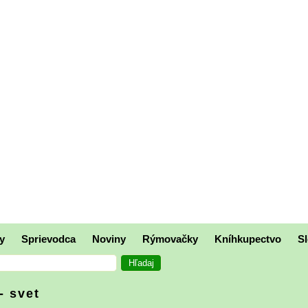
y
Sprievodca
Noviny
Rýmovačky
Kníhkupectvo
Sl
- svet