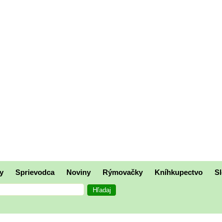
y
Sprievodca
Noviny
Rýmovačky
Kníhkupectvo
Sl