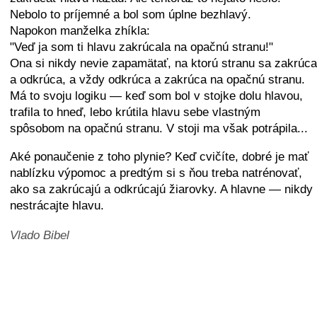
Nebolo to príjemné a bol som úplne bezhlavý.
Napokon manželka zhíkla:
"Veď ja som ti hlavu zakrúcala na opačnú stranu!"
Ona si nikdy nevie zapamätať, na ktorú stranu sa zakrúca
a odkrúca, a vždy odkrúca a zakrúca na opačnú stranu.
Má to svoju logiku — keď som bol v stojke dolu hlavou,
trafila to hneď, lebo krútila hlavu sebe vlastným
spôsobom na opačnú stranu. V stoji ma však potrápila...
Aké ponaučenie z toho plynie? Keď cvičíte, dobré je mať
nablízku výpomoc a predtým si s ňou treba natrénovať,
ako sa zakrúcajú a odkrúcajú žiarovky. A hlavne — nikdy
nestrácajte hlavu.
Vlado Bibel