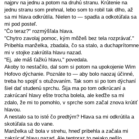
najprv na jednu a potom na druhú stranu. Krútenie na
jednu stranu som prehnal, lebo som to robil tak dlho, až
sa mi hlava odkrútila. Nielen to — spadla a odkotúľala sa
mi pod posteľ.
"Čo teraz?" rozmýšľala hlava.
"Chytro zavolaj pomoc, kým môžeš bez tela rozprávať."
Pribehla manželka, zbadala, čo sa stalo, a duchaprítomne
mi v stojke zakrútila hlavu nazad.
"Ej, ale máš ťažkú hlavu," povedala.
Akoby to nestačilo, dal som si potom na upokojenie Wim
Hofovo dýchanie. Poznáte to — aby bolo naozaj účinné,
treba ho spojiť s otužovaním. Tak som si po tom dýchaní
šiel dať studenú sprchu. Šija ma po tom odkrúcaní a
zakrúcaní hlavy ešte trocha bolela, ale keďže sa mi
zdalo, že mi to pomohlo, v sprche som začal znova krútiť
hlavou.
A nestalo sa to isté čo predtým? Hlava sa mi odkrútila a
skotúľala sa do vane.
Manželka už bola v strehu, hneď pribehla a začala mi
zakrúcať hlavu nazad. Ale tentoraz to nejako nešlo.