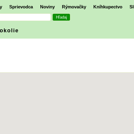
y
Sprievodca
Noviny
Rýmovačky
Kníhkupectvo
Sl
 okolie