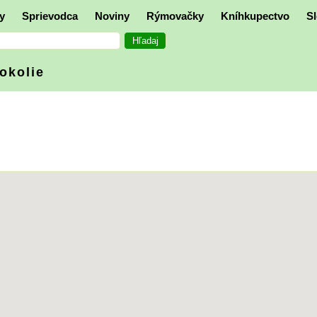
y
Sprievodca
Noviny
Rýmovačky
Kníhkupectvo
Sl
 okolie