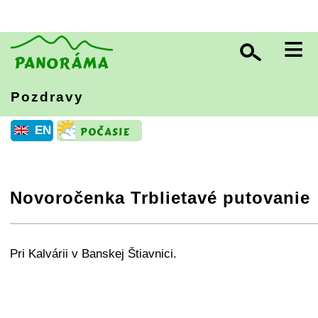
≡
Pozdravy
EN
Novoročenka Trblietavé putovanie
+
−
⛶
Pri Kalvárii v Banskej Štiavnici.