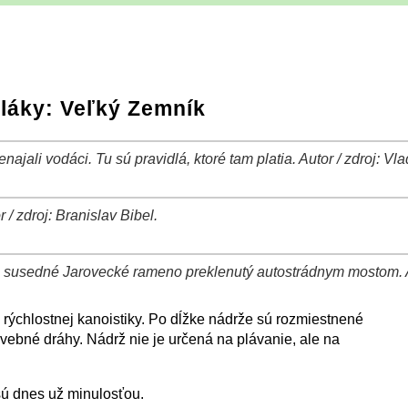
láky: Veľký Zemník
ajali vodáci. Tu sú pravidlá, ktoré tam platia. Autor / zdroj: Vla
 / zdroj: Branislav Bibel.
susedné Jarovecké rameno preklenutý autostrádnym mostom. Aut
rýchlostnej kanoistiky. Po dĺžke nádrže sú rozmiestnené
avebné dráhy. Nádrž nie je určená na plávanie, ale na
ú dnes už minulosťou.