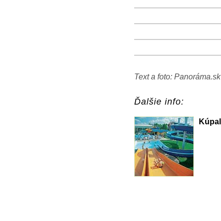
+
−
⛶
+
−
⛶
+
−
⛶
+
−
⛶
+
−
⛶
Text a foto: Panoráma.sk
Ďalšie info:
Kúpal