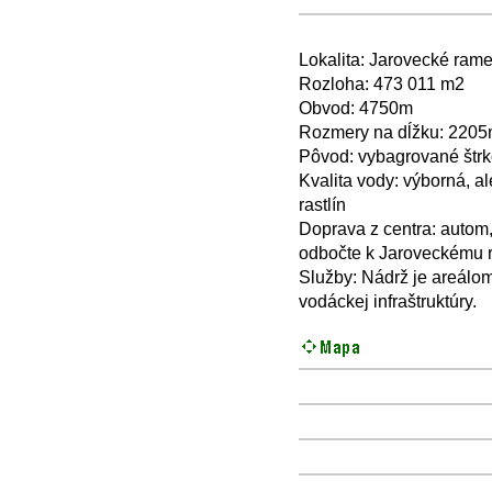
+
−
⛶
Lokalita: Jarovecké rame
Rozloha: 473 011 m2
Obvod: 4750m
Rozmery na dĺžku: 2205m
Pôvod: vybagrované štrko
Kvalita vody: výborná, a
rastlín
Doprava z centra: autom, 
odbočte k Jaroveckému 
Služby: Nádrž je areálom
vodáckej infraštruktúry.
+
−
⛶
+
−
⛶
+
−
⛶