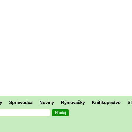
y
Sprievodca
Noviny
Rýmovačky
Kníhkupectvo
Sl