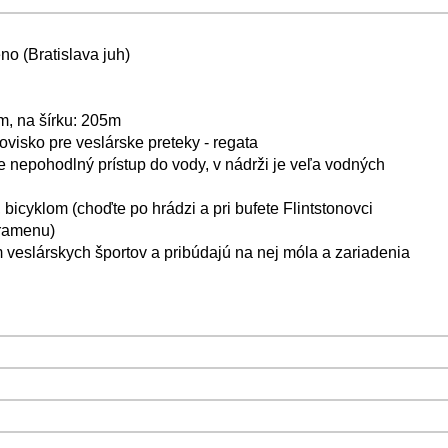
no (Bratislava juh)
, na šírku: 205m
visko pre veslárske preteky - regata
le nepohodlný prístup do vody, v nádrži je veľa vodných
bicyklom (choďte po hrádzi a pri bufete Flintstonovci
ramenu)
 veslárskych športov a pribúdajú na nej móla a zariadenia