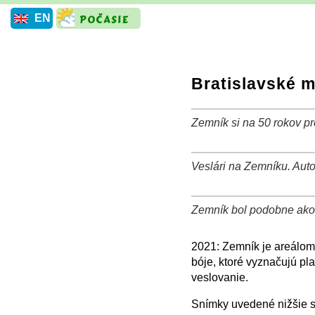
EN
Bratislavské m
Zemník si na 50 rokov pren
+
−
⛶
Veslári na Zemníku. Autor
+
−
⛶
Zemník bol podobne ako 
+
−
⛶
2021: Zemník je areálom 
bóje, ktoré vyznačujú pl
veslovanie.
Snímky uvedené nižšie s