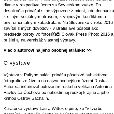
dianie v rozpadávajúcom sa Sovietskom zväze. Po
desaťročia prinášal silné výpovede z miest, kde dochádza
k silným sociálnym otrasom, k vojnovým konfliktom a
enviromentálnym katastrofám. Na Slovensko v roku 2016
zavítal z iných dôvodov - v Bratislave pôsobil ako
predseda poroty vo fotosúťaži Slovak Press Photo 2016 a
prišiel aj na vernisáž vlastnej výstavy.
Viac o autorovi na jeho osobnej stránke: >>
O výstave
Výstava v Pálfyho paláci prináša pôsobivé subjektívne
fotografie zo života na najvýchodnejšom území Ruska.
Autor sa inšpiroval putovaním ruského velikána Antonína
Pavloviča Čechova po nehostinnej ruskej krajine a jeho
knihou Ostrov Sachalin.
Kurátorka výstavy Laura Wittek o píše, že "v tvorbe