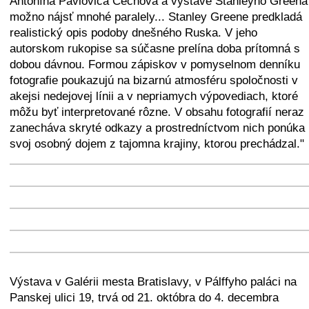
Antonína Pavloviča Čechova a výstave Stanleyho Greena
možno nájsť mnohé paralely... Stanley Greene predkladá
realistický opis podoby dnešného Ruska. V jeho
autorskom rukopise sa súčasne prelína doba prítomná s
dobou dávnou. Formou zápiskov v pomyselnom denníku
fotografie poukazujú na bizarnú atmosféru spoločnosti v
akejsi nedejovej línii a v nepriamych výpovediach, ktoré
môžu byť interpretované rôzne. V obsahu fotografií neraz
zanecháva skryté odkazy a prostredníctvom nich ponúka
svoj osobný dojem z tajomna krajiny, ktorou prechádzal."
+
−
⛶
+
−
⛶
+
−
⛶
+
−
⛶
+
−
⛶
Výstava v Galérii mesta Bratislavy, v Pálffyho paláci na
Panskej ulici 19, trvá od 21. októbra do 4. decembra