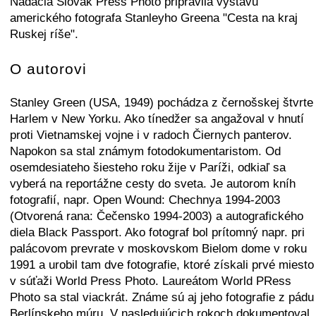
Nadácia Slovak Press Photo pripravila výstavu
amerického fotografa Stanleyho Greena "Cesta na kraj
Ruskej ríše".
O autorovi
Stanley Green (USA, 1949) pochádza z černošskej štvrte
Harlem v New Yorku. Ako tínedžer sa angažoval v hnutí
proti Vietnamskej vojne i v radoch Čiernych panterov.
Napokon sa stal známym fotodokumentaristom. Od
osemdesiateho šiesteho roku žije v Paríži, odkiaľ sa
vyberá na reportážne cesty do sveta. Je autorom kníh
fotografií, napr. Open Wound: Chechnya 1994-2003
(Otvorená rana: Čečensko 1994-2003) a autografického
diela Black Passport. Ako fotograf bol prítomný napr. pri
palácovom prevrate v moskovskom Bielom dome v roku
1991 a urobil tam dve fotografie, ktoré získali prvé miesto
v súťaži World Press Photo. Laureátom World PRess
Photo sa stal viackrát. Známe sú aj jeho fotografie z pádu
Berlínskeho múru. V nasledujúcich rokoch dokumentoval