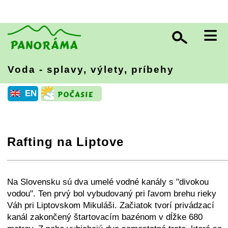
≡
Voda - splavy, výlety, príbehy
EN
Rafting na Liptove
+
−
⛶
Na Slovensku sú dva umelé vodné kanály s "divokou
vodou". Ten prvý bol vybudovaný pri ľavom brehu rieky
Váh pri Liptovskom Mikuláši. Začiatok tvorí privádzací
kanál zakončený štartovacím bazénom v dĺžke 680