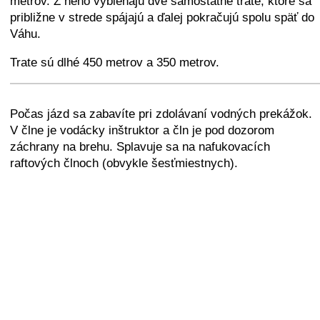
metrov. Z neho vybiehajú dve samostatné trate, ktoré sa
približne v strede spájajú a ďalej pokračujú spolu späť do
Váhu.
Trate sú dlhé 450 metrov a 350 metrov.
+
−
⛶
Počas jázd sa zabavíte pri zdolávaní vodných prekážok.
V člne je vodácky inštruktor a čln je pod dozorom
záchrany na brehu. Splavuje sa na nafukovacích
raftových člnoch (obvykle šesťmiestnych).