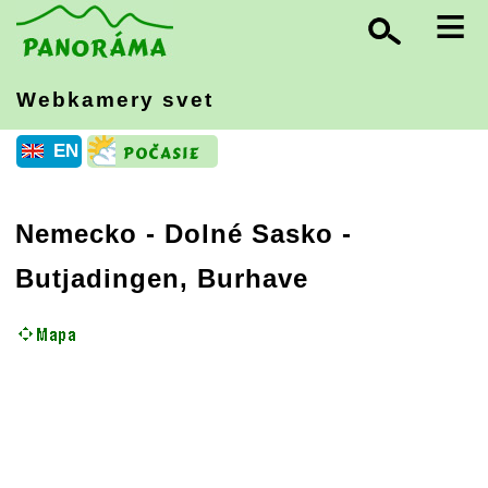
≡
Webkamery svet
EN
Nemecko
-
Dolné Sasko
-
Butjadingen, Burhave