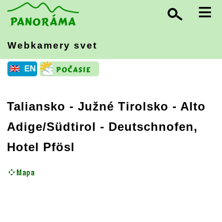
≡
Webkamery svet
EN
Taliansko
-
Južné Tirolsko - Alto
Adige/Südtirol
- Deutschnofen,
Hotel Pfösl