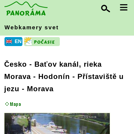
≡
Webkamery svet
EN
Česko
-
Baťov kanál, rieka
Morava
- Hodonín - Přístaviště u
jezu - Morava