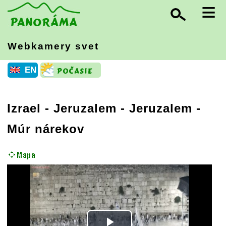
≡
Webkamery svet
EN
Izrael
-
Jeruzalem
- Jeruzalem -
Múr nárekov