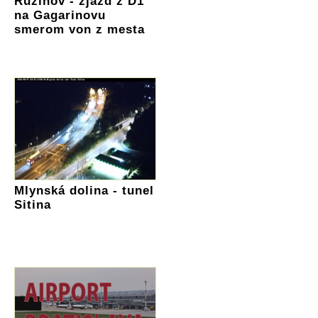
Ružinov - zjazd z D1
na Gagarinovu
smerom von z mesta
Mlynská dolina - tunel
Sitina