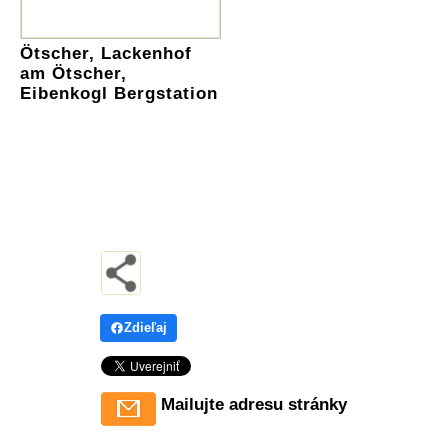
Ötscher, Lackenhof
am Ötscher,
Eibenkogl Bergstation
Zdieľaj
Mailujte adresu stránky