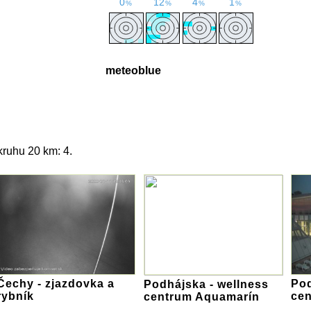
meteoblue
ruhu 20 km: 4.
Čechy - zjazdovka a
Pod
Podhájska - wellness
rybník
ce
centrum Aquamarín