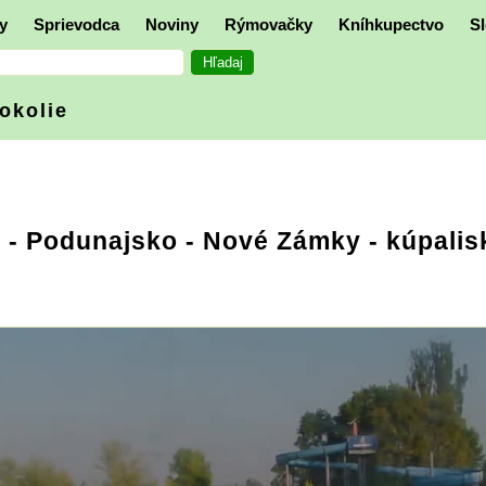
y
Sprievodca
Noviny
Rýmovačky
Kníhkupectvo
Sl
 okolie
e
-
Podunajsko
- Nové Zámky - kúpalis