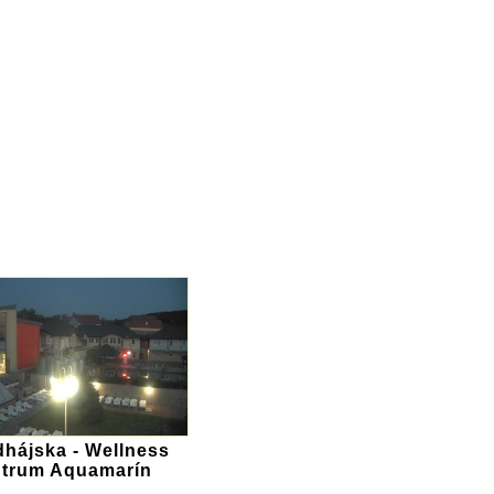
hájska - Wellness
ntrum Aquamarín