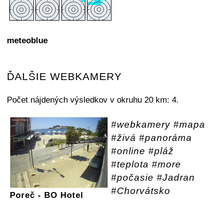
meteoblue
ĎALŠIE WEBKAMERY
Počet nájdených výsledkov v okruhu 20 km: 4.
#webkamery #mapa
#živá #panoráma
#online #pláž
#teplota #more
#počasie #Jadran
#Chorvátsko
Poreč - BO Hotel