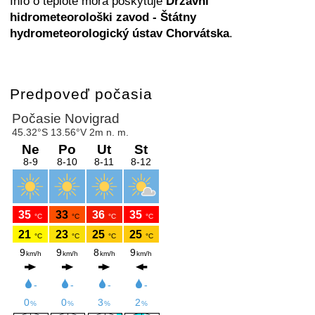
Info o teplote mora poskytuje
Državni
hidrometeorološki zavod - Štátny
hydrometeorologický ústav Chorvátska
.
Predpoveď počasia