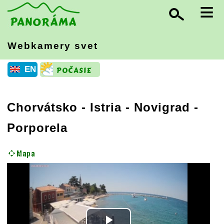
≡
Webkamery svet
EN
Chorvátsko
-
Istria
- Novigrad -
Porporela