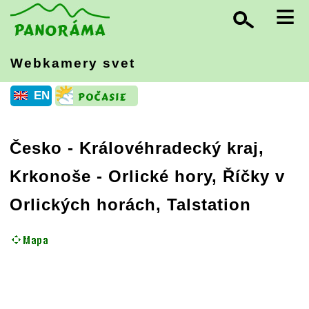
≡
Webkamery svet
EN
Česko
-
Královéhradecký kraj,
Krkonoše
- Orlické hory, Říčky v
Orlických horách, Talstation