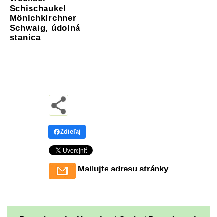
Schischaukel
Mönichkirchner
Schwaig, údolná
stanica
Zdieľaj
Mailujte adresu stránky