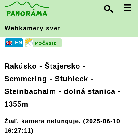
≡
Webkamery svet
EN
Rakúsko
-
Štajersko
-
Semmering - Stuhleck -
Steinbachalm - dolná stanica -
1355m
Žiaľ, kamera nefunguje. (2025-06-10
16:27:11)