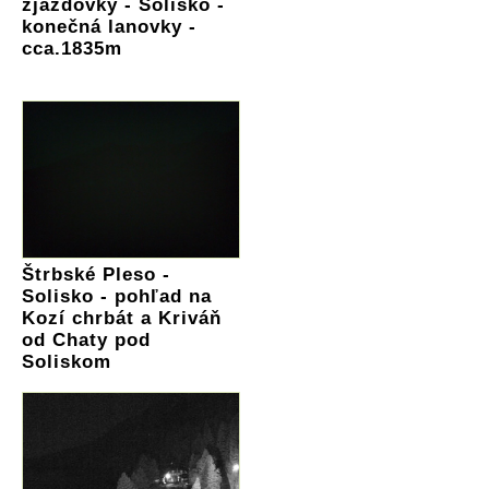
zjazdovky - Solisko -
konečná lanovky -
cca.1835m
Štrbské Pleso -
Solisko - pohľad na
Kozí chrbát a Kriváň
od Chaty pod
Soliskom