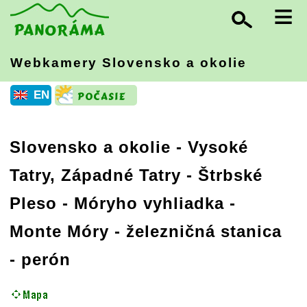
≡
Webkamery Slovensko
a okolie
EN
Slovensko a okolie
-
Vysoké
Tatry, Západné Tatry
- Štrbské
Pleso - Móryho vyhliadka -
Monte Móry - železničná stanica
- perón