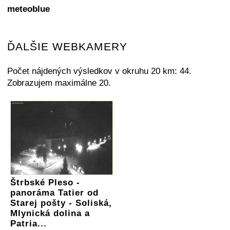
meteoblue
ĎALŠIE WEBKAMERY
Počet nájdených výsledkov v okruhu 20 km: 44.
Zobrazujem maximálne 20.
Štrbské Pleso -
panoráma Tatier od
Starej pošty - Soliská,
Mlynická dolina a
Patria...