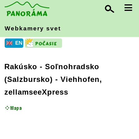
≡
Webkamery svet
EN
Rakúsko
-
Soľnohradsko
(Salzbursko)
- Viehhofen,
zellamseeXpress