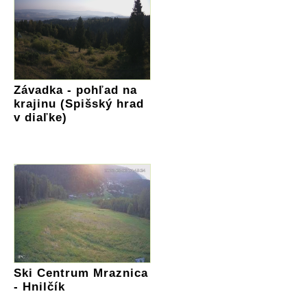
Závadka - pohľad na
krajinu (Spišský hrad
v diaľke)
Ski Centrum Mraznica
- Hnilčík