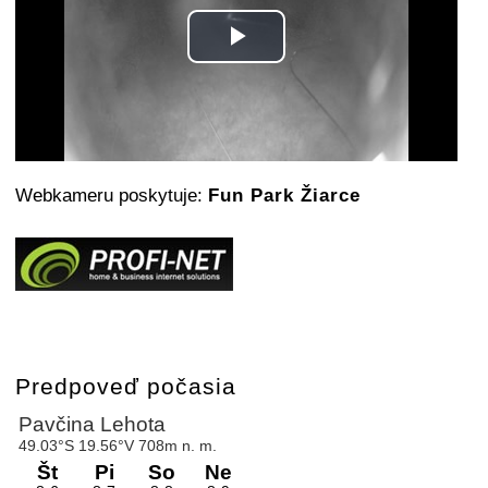
Play
Video
Webkameru poskytuje:
Fun Park Žiarce
Predpoveď počasia