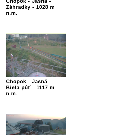
Chopok - Jasná -
Záhradky - 1028 m
n.m.
Chopok - Jasná -
Biela púť - 1117 m
n.m.