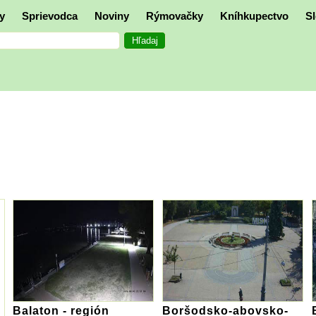
y
Sprievodca
Noviny
Rýmovačky
Kníhkupectvo
Sl
Balaton - región
Boršodsko-abovsko-