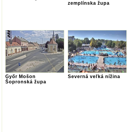
zemplínska župa
Győr Mošon
Severná veľká nížina
Šopronská župa