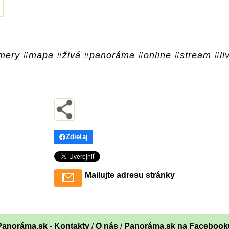
ery #mapa #živá #panoráma #online #stream #li
Zdieľaj
Mailujte adresu stránky
Panoráma.sk - Kontakty
/
O nás
/
Panoráma.sk na Facebook