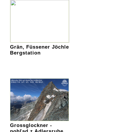
Grän, Füssener Jöchle
Bergstation
Grossglockner -
pohľad z Adlersruhe