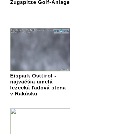
Zugspitze Golf-Anlage
Eispark Osttirol -
najväčšia umelá
lezecká ľadová stena
v Rakúsku