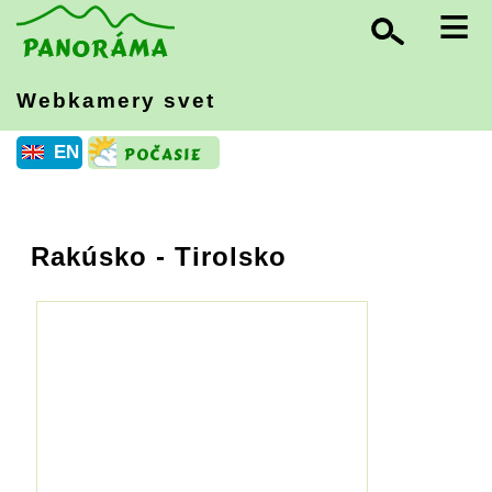
≡
Webkamery svet
EN
Rakúsko
- Tirolsko