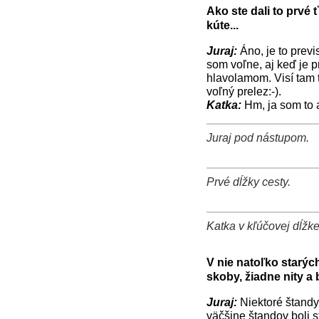
Ako ste dali to prvé 
kúte...
Juraj:
Áno, je to previs
som voľne, aj keď je p
hlavolamom. Visí tam t
voľný prelez:-).
Katka:
Hm, ja som to a
Juraj pod nástupom.
+
−
⛶
Prvé dĺžky cesty.
+
−
⛶
Katka v kľúčovej dĺžke
+
−
⛶
V nie natoľko starých
skoby, žiadne nity a
Juraj:
Niektoré štandy 
väčšine štandov boli s