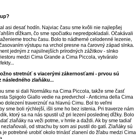
tup?
l asi desať hodín. Najviac času sme kvôli nie najlepšej
ajľahším dĺžkam, čo sme spočiatku nepredpokladali. Očakávali
naženieme trochu času. Bolo to nádherné celodenné lezenie,
časovaním výstupu na vrchol presne na čarovný západ slnka.
nt jedným z najsilnejších prírodných zážitkov - slnko
iestoru medzi Cima Grande a Cima Piccola, vytváralo
ekty...
možno stretnúť s viacerými zákernosťami - prvou sú
 následného zlaňáku...
ou sme si dali Normálku na Cima Piccola, takže sme časť
sta Spigolo Giallo vedie na predvrchol - Anticima della Cima
o dolezení traverznúť na hlavnú Cimu. Bol to veľmi
y sme boli rýchlejší, išli sme ho bez istenia. Pri traverze nám
ik, ktorý sa na nás spustil už pri lezení poslednej dĺžky. Bolo
dať zlaňáky na veži potme, v hmle a daždi. Ak by sme tadiaľ
 nezlaňovali, od strachu by som asi pustil do gatí. Zlaňáky sú
 je potrebné urobiť okolo trinásť zlanení do žľabu medzi Cima
a.