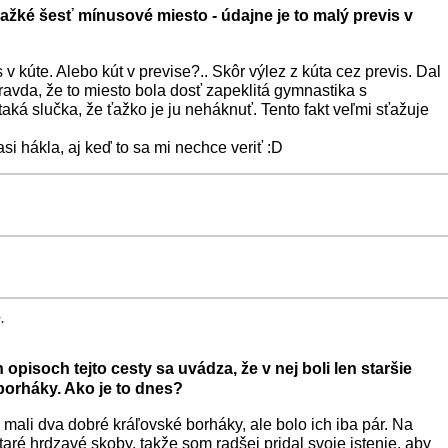
ťažké šesť mínusové miesto - údajne je to malý previs v
 v kúte. Alebo kút v previse?.. Skôr výlez z kúta cez previs. Dal
ravda, že to miesto bola dosť zapeklitá gymnastika s
aká slučka, že ťažko je ju neháknuť. Tento fakt veľmi sťažuje
si hákla, aj keď to sa mi nechce veriť :D
.
 opisoch tejto cesty sa uvádza, že v nej boli len staršie
 borháky. Ako je to dnes?
mali dva dobré kráľovské borháky, ale bolo ich iba pár. Na
taré hrdzavé skoby, takže som radšej pridal svoje istenie, aby