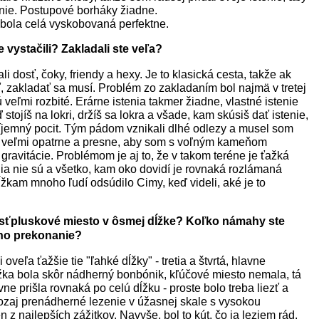
nie. Postupové borháky žiadne.
bola celá vyskobovaná perfektne.
vystačili? Zakladali ste veľa?
 dosť, čoky, friendy a hexy. Je to klasická cesta, takže ak
, zakladať sa musí. Problém zo zakladaním bol najmä v tretej
sú veľmi rozbité. Erárne istenia takmer žiadne, vlastné istenie
stojíš na lokri, držíš sa lokra a všade, kam skúsiš dať istenie,
príjemný pocit. Tým pádom vznikali dlhé odlezy a musel som
ezť veľmi opatrne a presne, aby som s voľným kameňom
ravitácie. Problémom je aj to, že v takom teréne je ťažká
nia nie sú a všetko, kam oko dovidí je rovnaká rozlámaná
dĺžkam mnoho ľudí odsúdilo Cimy, keď videli, aké je to
esťpluskové miesto v ôsmej dĺžke? Koľko námahy ste
eho prekonanie?
oveľa ťažšie tie "ľahké dĺžky" - tretia a štvrtá, hlavne
žka bola skôr nádherný bonbónik, kľúčové miesto nemala, tá
ne prišla rovnaká po celú dĺžku - proste bolo treba liezť a
ozaj prenádherné lezenie v úžasnej skale s vysokou
n z najlepších zážitkov. Navyše, bol to kút, čo ja leziem rád.