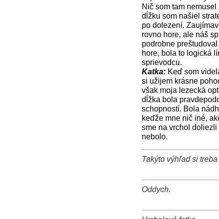
Nič som tam nemusel za
dĺžku som našiel stra
po dolezení. Zaujímav
rovno hore, ale náš s
podrobne preštudoval
hore, bola to logická 
sprievodcu.
Katka:
Keď som videla,
si užijem krásne poho
však moja lezecká opti
dĺžka bola pravdepodo
schopností. Bola nádh
keďže mne nič iné, ak
sme na vrchol doliezl
nebolo.
Takýto výhľad si treba 
+
−
⛶
Oddych.
+
−
⛶