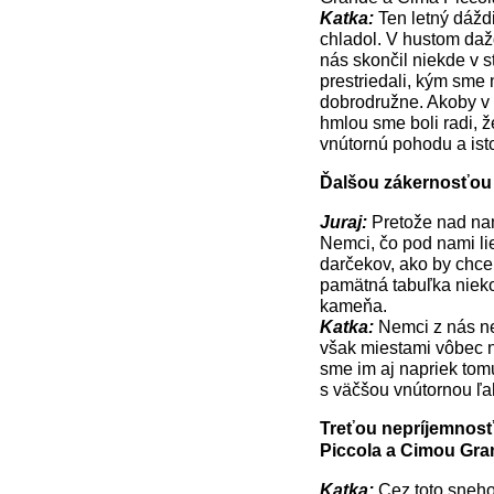
Katka:
Ten letný dážd
chladol. V hustom daž
nás skončil niekde v st
prestriedali, kým sme 
dobrodružne. Akoby v 
hmlou sme boli radi, ž
vnútornú pohodu a isto
Ďalšou zákernosťou z
Juraj:
Pretože nad nami
Nemci, čo pod nami lie
darčekov, ako by chce
pamätná tabuľka nieko
kameňa.
Katka:
Nemci z nás neb
však miestami vôbec n
sme im aj napriek tomu
s väčšou vnútornou ľa
Treťou nepríjemnosťo
Piccola a Cimou Gra
Katka:
Cez toto sneho