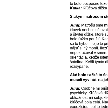
to bolo bezpečné leze
Katka:
Kľúčová dĺžka 
S akým matrošom ste 
Juraj:
Matrošu sme mali
človek nechce sólovať
a štvrtej dĺžke, ktoré 
bolo ťažko použiť. Keď 
sa to hýbe, nie je to 
nájsť silný morál, li
nepokračoval v smere g
orientácia, kedže iste
šotolina. Kvôli týmto 
rozsypané.
Aké bolo ťažké to š
museli vyvinúť na j
Juraj:
Osobne mi prišli 
psychicky. Kľúčová dĺ
obtiažnosť mi subjektív
kľúčová bola celá. Na
expozíciou, bol to jede