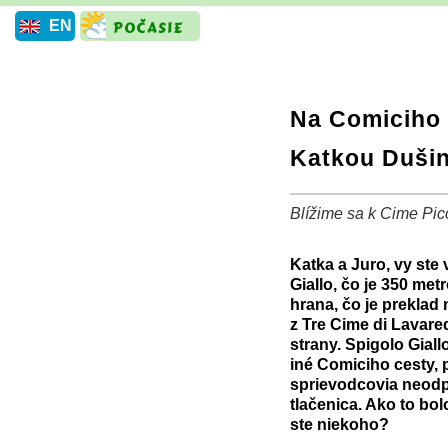
EN
Na Comiciho 
Katkou Dušin
Blížime sa k Cime Picc
+
−
⛶
Katka a Juro, vy ste v
Giallo, čo je 350 metr
hrana, čo je preklad
z Tre Cime di Lavare
strany. Spigolo Giall
iné Comiciho cesty, p
sprievodcovia neodpor
tlačenica. Ako to bol
ste niekoho?