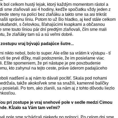
ik bol celkom hustý lejak, ktorý každým momentom rástol a
di sme zlaňovali asi 4 hodiny, keďže spočiatku vždy jeden z
rede steny na polici bez zlaňáku a takto sme sa asi trikrát
našli správnu líniu. Potom to už šlo hladko, aj keď stále celkom
skafandri, s čelovkou, šľahajúcimi kvapkami a občasnou
e sme touto líniou pár dní predtým zlaňovali, čím sme mali
tu, že zlaňáky tam sú a sú veľmi dobré.
ostupu vraj bývajú padajúce šutre...
 nikto nebol, bolo to super. Ale ešte sa vrátim k výstupu - tí
zli tie prvé dĺžky, mali podozrenie, že im posielame viac
li. Ešte spomeniem, že pri nástupe je pre povzbudenie
mu, kto zahynul na tejto ceste, práve úderom padajúceho
oli nadšení a aj nám to dávali pocítiť. Skala pod nohami
edržala, takže akokoľvek sme sa snažili, kamenné balíčky
 posielali. Po tom, ako zlanili, sa nám aj z tohto dôvodu liezlo
hkosťou.
u pri zostupe je vraj snehové pole v sedle medzi Cimou
nde. Kĺzalo sa Vám tam veľmi?
vé pole sme schádzali niekedy po polnoci. Po celom dni sme