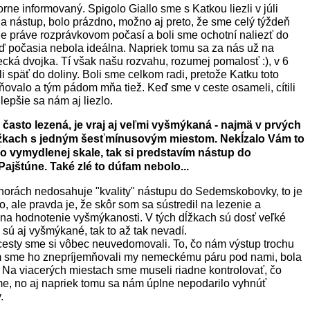
rne informovaný. Spigolo Giallo sme s Katkou liezli v júli
na nástup, bolo prázdno, možno aj preto, že sme celý týždeň
nie práve rozprávkovom počasí a boli sme ochotní naliezť do
eď počasia nebola ideálna. Napriek tomu sa za nás už na
cká dvojka. Tí však našu rozvahu, rozumej pomalosť :), v 6
li späť do doliny. Boli sme celkom radi, pretože Katku toto
ňovalo a tým pádom mňa tiež. Keď sme v ceste osameli, cítili
lepšie sa nám aj liezlo.
 často lezená, je vraj aj veľmi vyšmýkaná - najmä v prvých
žkach s jedným šesťmínusovým miestom. Nekĺzalo Vám to
o vymydlenej skale, tak si predstavím nástup do
jštúne. Také zlé to dúfam nebolo...
horách nedosahuje "kvality" nástupu do Sedemskobovky, to je
, ale pravda je, že skôr som sa sústredil na lezenie a
o na hodnotenie vyšmýkanosti. V tých dĺžkach sú dosť veľké
k sú aj vyšmýkané, tak to až tak nevadí.
sty sme si vôbec neuvedomovali. To, čo nám výstup trochu
m sme ho znepríjemňovali my nemeckému páru pod nami, bola
. Na viacerých miestach sme museli riadne kontrolovať, čo
me, no aj napriek tomu sa nám úplne nepodarilo vyhnúť
.