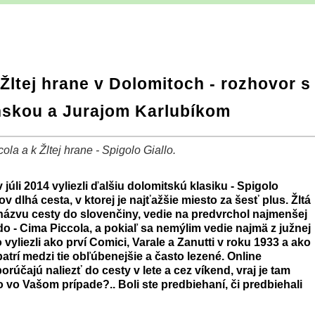
Žltej hrane v Dolomitoch - rozhovor s
skou a Jurajom Karlubíkom
ola a k Žltej hrane - Spigolo Giallo.
 júli 2014 vyliezli ďalšiu dolomitskú klasiku - Spigolo
ov dlhá cesta, v ktorej je najťažšie miesto za šesť plus. Žltá
 názvu cesty do slovenčiny, vedie na predvrchol najmenšej
do - Cima Piccola, a pokiaľ sa nemýlim vedie najmä z južnej
o vyliezli ako prví Comici, Varale a Zanutti v roku 1933 a ako
atrí medzi tie obľúbenejšie a často lezené. Online
účajú naliezť do cesty v lete a cez víkend, vraj je tam
o vo Vašom prípade?.. Boli ste predbiehaní, či predbiehali