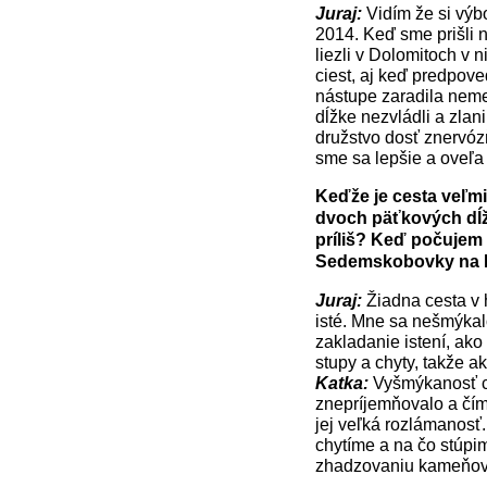
Juraj:
Vidím že si výbo
2014. Keď sme prišli 
liezli v Dolomitoch v 
ciest, aj keď predpov
nástupe zaradila neme
dĺžke nezvládli a zlani
družstvo dosť znervóz
sme sa lepšie a oveľa 
Keďže je cesta veľmi
dvoch päťkových dĺ
príliš? Keď počujem 
Sedemskobovky na Pa
Juraj:
Žiadna cesta v 
isté. Mne sa nešmýkalo
zakladanie istení, ak
stupy a chyty, takže a
Katka:
Vyšmýkanosť ce
znepríjemňovalo a čí
jej veľká rozlámanosť
chytíme a na čo stúpi
zhadzovaniu kameňov