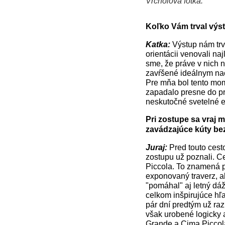
Vrcholová fotka.
+
−
⛶
Koľko Vám trval výs
Katka:
Výstup nám trva
orientácii venovali n
sme, že práve v nich 
zavŕšené ideálnym na
Pre mňa bol tento mome
zapadalo presne do pr
neskutočné svetelné ef
Pri zostupe sa vraj 
zavádzajúce kúty bez
Juraj:
Pred touto cest
zostupu už poznali. Ce
Piccola. To znamená p
exponovaný traverz, ab
"pomáhal" aj letný dážd
celkom inšpirujúce hľa
pár dní predtým už raz
však urobené logicky a
Grande a Cima Piccol