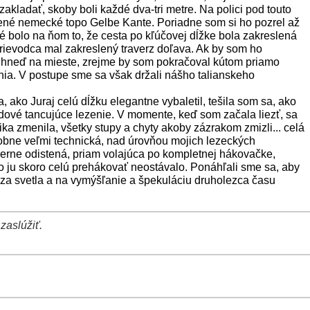
kladať, skoby boli každé dva-tri metre. Na polici pod touto
tené nemecké topo Gelbe Kante. Poriadne som si ho pozrel až
é bolo na ňom to, že cesta po kľúčovej dĺžke bola zakreslená
prievodca mal zakreslený traverz doľava. Ak by som ho
 hneď na mieste, zrejme by som pokračoval kútom priamo
línia. V postupe sme sa však držali nášho talianskeho
 ako Juraj celú dĺžku elegantne vybaletil, tešila som sa, ako
dové tancujúce lezenie. V momente, keď som začala liezť, sa
ka zmenila, všetky stupy a chyty akoby zázrakom zmizli... celá
bne veľmi technická, nad úrovňou mojich lezeckých
erne odistená, priam volajúca po kompletnej hákovačke,
o ju skoro celú prehákovať neostávalo. Ponáhľali sme sa, aby
i za svetla a na vymýšľanie a špekuláciu druholezca času
zaslúžiť.