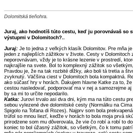
+
−
⛶
Dolomitská tieňohra.
+
−
⛶
Juraj, ako hodnotíš túto cestu, keď ju porovnávaš so 
výstupmi v Dolomitoch?..
Juraj:
Je to jedna z veľkých klasík Dolomitov. Pre mňa je
jeden z najlepších zážitkov v živote. Cesty v Dolomitoch
neporovnávam, vždy je to krásne lezenie v prostredí, kto
najkrajšie na svete. Bol to komplexný zážitok so všetkým,
Pravdou je, že na tak rozbité dĺžky, ako boli tá tretia a št
zvyknutý. Väčšina ciest v Dolomitoch bola kompaktná. R
ako súčasť hry v horách. Ďakujem hlavne Katke za to, že
cestou nasledovať, podporovať ma v nej a samozrejme aj v
by sa mi to určite nepodarilo.
Katka:
Jurovi trvalo asi dva dni, kým ma na túto cestu pr
sebou vylezené dve dolomitské cesty (Normálku na Cima 
Spigolo na Tofana di Rozes). Najprv som bola prekvapená,
trúfol so mnou liezť, keďže v horách to bola moja prvá sk
prirodzene som mu dôverovala, že vie čo robí a robí to d
koniec to bol úžasný zážitok, so všetkým, čo k tomu patr