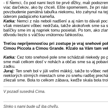
- tí Nemci, čo pod nami liezli tie prvé dĺžky, mali podozre
viac darčekov, ako by chceli. Ešte spomeniem, že pri nás
povzbudenie pamätná tabuľka niekomu, kto zahynul na tej
úderom padajúceho kameňa.
Katka:
Nemci z nás neboli nadšení a aj nám to dávali poc
však miestami vôbec nedržala, takže akokoľvek sme sa s
balíčky sme im aj napriek tomu posielali. Po tom, ako zlani
dôvodu liezlo s väčšou vnútornou ľahkosťou.
Treťou nepríjemnosťou pri zostupe je vraj snehové po
Cimou Piccola a Cimou Grande. Kĺzalo sa Vám tam ve
Katka:
Cez toto snehové pole sme schádzali niekedy po p
sme mali celkom dosť v nohách a občas sme sa aj pobavi
zadku.
Juraj:
Ten sneh bol v júli veľmi mäkký, takže to vôbec neb
niektorých strmých miestach sme zo snehu radšej prechád
zliezali sme. Bola to celkom zábava, keďže skala bola tr
V pozadí susedná Cima.
+
−
⛶
Slnko s nami bude už iba chvíľu.