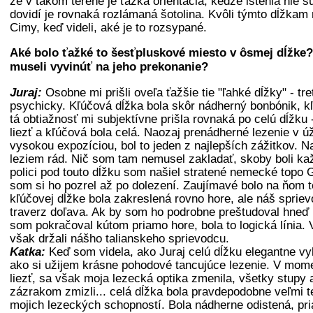
že v takom teréne je ťažká orientácia, kedže istenia nie 
dovidí je rovnaká rozlámaná šotolina. Kvôli týmto dĺžkam
Cimy, keď videli, aké je to rozsypané.
Aké bolo ťažké to šesťpluskové miesto v ôsmej dĺžke
museli vyvinúť na jeho prekonanie?
Juraj:
Osobne mi prišli oveľa ťažšie tie "ľahké dĺžky" - tre
psychicky. Kľúčová dĺžka bola skôr nádherný bonbónik, k
tá obtiažnosť mi subjektívne prišla rovnaká po celú dĺžku 
liezť a kľúčová bola celá. Naozaj prenádherné lezenie v ú
vysokou expozíciou, bol to jeden z najlepších zážitkov. Na
leziem rád. Nič som tam nemusel zakladať, skoby boli kaž
polici pod touto dĺžku som našiel stratené nemecké topo 
som si ho pozrel až po dolezení. Zaujímavé bolo na ňom t
kľúčovej dĺžke bola zakreslená rovno hore, ale náš sprie
traverz doľava. Ak by som ho podrobne preštudoval hneď 
som pokračoval kútom priamo hore, bola to logická línia.
však držali nášho talianskeho sprievodcu.
Katka:
Keď som videla, ako Juraj celú dĺžku elegantne vyba
ako si užijem krásne pohodové tancujúce lezenie. V mom
liezť, sa však moja lezecká optika zmenila, všetky stupy
zázrakom zmizli... celá dĺžka bola pravdepodobne veľmi 
mojich lezeckých schopností. Bola nádherne odistená, pr