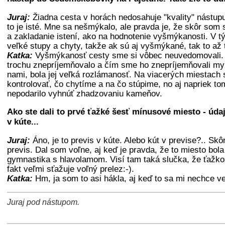
Juraj:
Žiadna cesta v horách nedosahuje "kvality" nástu
to je isté. Mne sa nešmýkalo, ale pravda je, že skôr som s
a zakladanie istení, ako na hodnotenie vyšmýkanosti. V t
veľké stupy a chyty, takže ak sú aj vyšmýkané, tak to až 
Katka:
Vyšmýkanosť cesty sme si vôbec neuvedomovali. 
trochu znepríjemňovalo a čím sme ho znepríjemňovali 
nami, bola jej veľká rozlámanosť. Na viacerých miestach
kontrolovať, čo chytíme a na čo stúpime, no aj napriek t
nepodarilo vyhnúť zhadzovaniu kameňov.
Ako ste dali to prvé ťažké šesť mínusové miesto - údaj
v kúte...
Juraj:
Áno, je to previs v kúte. Alebo kút v previse?.. Skô
previs. Dal som voľne, aj keď je pravda, že to miesto bola
gymnastika s hlavolamom. Visí tam taká slučka, že ťažko 
fakt veľmi sťažuje voľný prelez:-).
Katka:
Hm, ja som to asi hákla, aj keď to sa mi nechce ve
Juraj pod nástupom.
+
−
⛶