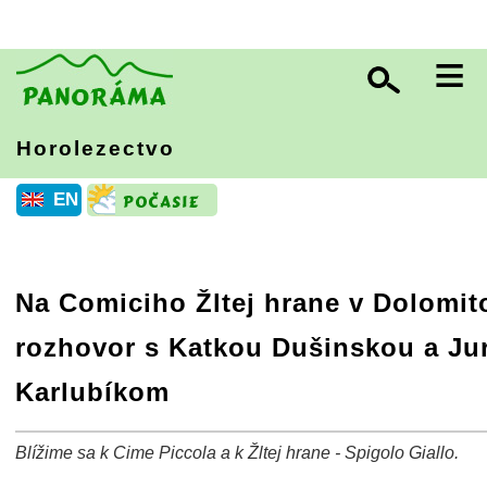
≡
Horolezectvo
EN
Na Comiciho Žltej hrane v Dolomit
rozhovor s Katkou Dušinskou a Ju
Karlubíkom
Blížime sa k Cime Piccola a k Žltej hrane - Spigolo Giallo.
+
−
⛶