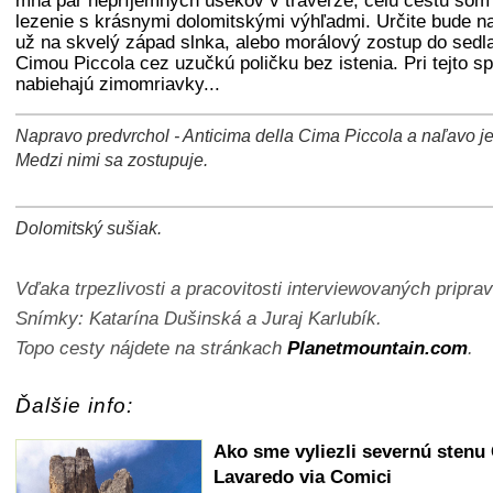
mňa pár nepríjemných úsekov v traverze, celú cestu som 
lezenie s krásnymi dolomitskými výhľadmi. Určite bude na
už na skvelý západ slnka, alebo morálový zostup do sedl
Cimou Piccola cez uzučkú poličku bez istenia. Pri tejto s
nabiehajú zimomriavky...
Napravo predvrchol - Anticima della Cima Piccola a naľavo j
+
−
⛶
Medzi nimi sa zostupuje.
Dolomitský sušiak.
+
−
⛶
Vďaka trpezlivosti a pracovitosti interviewovaných pripravi
Snímky: Katarína Dušinská a Juraj Karlubík.
Topo cesty nájdete na stránkach
Planetmountain.com
.
Ďalšie info:
Ako sme vyliezli severnú stenu
Lavaredo via Comici