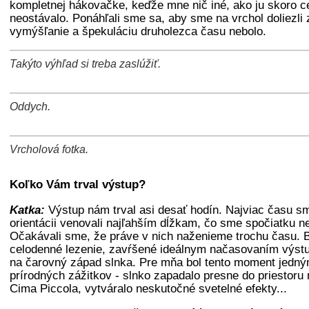
kompletnej hákovačke, keďže mne nič iné, ako ju skoro c
neostávalo. Ponáhľali sme sa, aby sme na vrchol doliezli 
vymýšľanie a špekuláciu druholezca času nebolo.
Takýto výhľad si treba zaslúžiť.
+
−
⛶
Oddych.
+
−
⛶
Vrcholová fotka.
+
−
⛶
Koľko Vám trval výstup?
Katka:
Výstup nám trval asi desať hodín. Najviac času sme
orientácii venovali najľahším dĺžkam, čo sme spočiatku n
Očakávali sme, že práve v nich naženieme trochu času. B
celodenné lezenie, zavŕšené ideálnym načasovaním výstu
na čarovný západ slnka. Pre mňa bol tento moment jedným
prírodných zážitkov - slnko zapadalo presne do priestor
Cima Piccola, vytváralo neskutočné svetelné efekty...