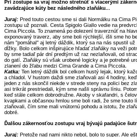
Pri zostupe sa vraj možno stretnúť s viacerými záker
zavádzajúce kúty bez následného zlaňáku...
Juraj:
Pred touto cestou sme si dali Normálku na Cima Pi
zostupu už poznali. Cesta Spigolo Giallo vedie na predvrch
Cima Piccola. To znamená po dolezení traverznúť na hlav
exponovaný traverz, aby sme boli rýchlejší, išli sme ho be
nám "pomáhal" aj letný dáždik, ktorý sa na nás spustil už 
dĺžky. Bolo celkom inšpirujúce hľadať zlaňáky na veži pot
by sme tadiaľ pár dní predtým už raz nezlaňovali, od stra
do gatí. Zlaňáky sú však urobené logicky a je potrebné uro
zlanení do žľabu medzi Cima Grande a Cima Piccola.
Katka:
Ten letný dáždik bol celkom hustý lejak, ktorý k
a chladol. V hustom daždi sme zlaňovali asi 4 hodiny, ke
jeden z nás skončil niekde v strede steny na polici bez z
asi trikrát prestriedali, kým sme našli správnu líniu. Potom
keď stále celkom dobrodružne. Akoby v skafandri, s čelov
kvapkami a občasnou hmlou sme boli radi, že sme touto lí
zlaňovali, čím sme mali vnútornú pohodu a istotu, že zla
dobré.
Ďalšou zákernosťou zostupu vraj bývajú padajúce šutre
Juraj:
Pretože nad nami nikto nebol, bolo to super. Ale eš