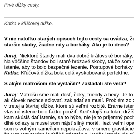
Prvé dĺžky cesty.
+
−
⛶
Katka v kľúčovej dĺžke.
+
−
⛶
V nie natoľko starých opisoch tejto cesty sa uvádza, že
staršie skoby, žiadne nity a borháky. Ako je to dnes?
Juraj:
Niektoré štandy mali dva dobré kráľovské borháky, a
Na väčšine štandov boli staré hrdzavé skoby, takže som r
istenie, aby to bolo bezpečné lezenie. Postupové borháky
Katka:
Kľúčová dĺžka bola celá vyskobovaná perfektne.
S akým matrošom ste vystačili? Zakladali ste veľa?
Juraj:
Matrošu sme mali dosť, čoky, friendy a hexy. Je to
ak človek nechce sólovať, zakladať sa musí. Problém zo
v tretej a štvrtej dĺžke, ktoré sú veľmi rozbité. Erárne ist
vlastné istenie bolo ťažko použiť. Keď stojíš na lokri, drží
kam skúsiš dať istenie, sa to hýbe, nie je to príjemný poc
dlhé odlezy a musel som nájsť silný morál, liezť veľmi op
som s voľným kameňom nepokračoval v smere gravitácie.