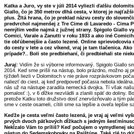
Katka a Juro, vy ste v júli 2014 vyliezli ďalšiu dolomit
Giallo, čo je 350 metrov dlhá cesta, v ktorej je najťažš
plus. Žltá hrana, čo je preklad názvu cesty do slovenči
predvrchol najmenšej z Tre Cime di Lavaredo - Cima Pi
nemýlim vedie najmä z južnej strany. Spigolo Giallo vyl
Comici, Varale a Zanutti v roku 1933 a ako iné Comicih
tie obľúbenejšie a často lezené. Online sprievodcovia
do cesty v lete a cez víkend, vraj je tam tlačenica. Ak
prípade?.. Boli ste predbiehaní, či predbiehali ste nie
Juraj:
Vidím že si výborne informovaný. Spigolo Giallo sme 
2014. Keď sme prišli na nástup, bolo prázdno, možno aj p
týždeň liezli v Dolomitoch v nie práve rozprávkovom poča
naliezť do ciest, aj keď predpoveď počasia nebola ideálna
nás už na nástupe zaradila nemecká dvojka. Tí však naš
pomalosť :), v 6 dĺžke nezvládli a zlanili späť do doliny. B
pretože Katku toto družstvo dosť znervózňovalo a tým p
sme v ceste osameli, cítili sme sa lepšie a oveľa lepšie sa
Keďže je cesta veľmi často lezená, je vraj aj veľmi vy
prvých dvoch päťkových dĺžkach s jedným šesťmínus
Nekĺzalo Vám to príliš? Keď počujem o vymydlenej ska
nástup do Sedemskobovky na Pajštúne. Také zlé to dú