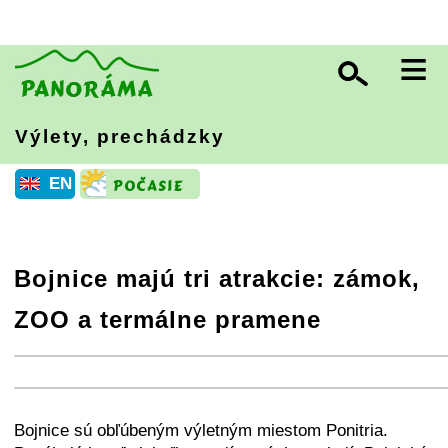
≡
Výlety, prechádzky
EN
Bojnice majú tri atrakcie: zámok,
ZOO a termálne pramene
+
−
⛶
+
−
⛶
Bojnice sú obľúbeným výletným miestom Ponitria.