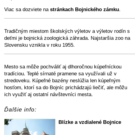
Viac sa dozviete na
stránkach Bojnického zámku
.
+
−
⛶
Tradičným miestom školských výletov a výletov rodín s
deťmi je bojnická zoologická záhrada. Najstaršia zoo na
Slovensku vznikla v roku 1955.
+
−
⛶
Mesto sa môže pochváliť aj dlhoročnou kúpeľníckou
tradíciou. Teplé sírnaté pramene sa využívali už v
stredoveku. Kúpeľné bazény neslúžia len kúpeľným
hosťom, ktorí sa do Bojníc prichádzajú liečiť, ale môžu
ich využiť aj ostatní návštevníci mesta.
Ďalšie info:
Blízke a vzdialené Bojnice