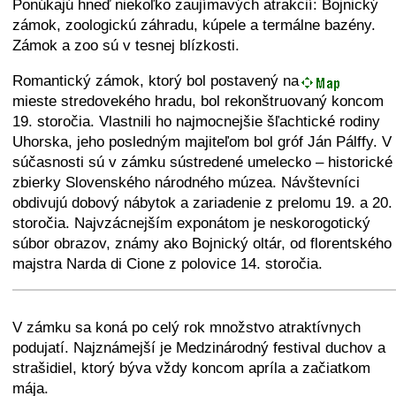
Ponúkajú hneď niekoľko zaujímavých atrakcií: Bojnický
zámok, zoologickú záhradu, kúpele a termálne bazény.
Zámok a zoo sú v tesnej blízkosti.
Romantický zámok, ktorý bol postavený na
mieste stredovekého hradu, bol rekonštruovaný koncom
19. storočia. Vlastnili ho najmocnejšie šľachtické rodiny
Uhorska, jeho posledným majiteľom bol gróf Ján Pálffy. V
súčasnosti sú v zámku sústredené umelecko – historické
zbierky Slovenského národného múzea. Návštevníci
obdivujú dobový nábytok a zariadenie z prelomu 19. a 20.
storočia. Najvzácnejším exponátom je neskorogotický
súbor obrazov, známy ako Bojnický oltár, od florentského
majstra Narda di Cione z polovice 14. storočia.
+
−
⛶
V zámku sa koná po celý rok množstvo atraktívnych
podujatí. Najznámejší je Medzinárodný festival duchov a
strašidiel, ktorý býva vždy koncom apríla a začiatkom
mája.