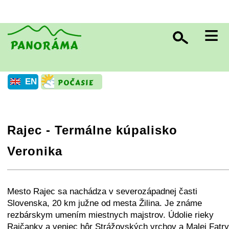
≡
EN
Rajec - Termálne kúpalisko
Veronika
+
−
⛶
Mesto Rajec sa nachádza v severozápadnej časti
Slovenska, 20 km južne od mesta Žilina. Je známe
rezbárskym umením miestnych majstrov. Údolie rieky
Rajčanky a veniec hôr Strážovských vrchov a Malej Fatry