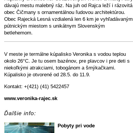
dávajú mestu malebný ráz. Na juh od Rajca leží i rázovitá
obec Čičmany s ornamentálnou ľudovou architektúrou.
Obec Rajecká Lesná vzdialená len 6 km je vyhľadávaným
pútnickým miestom s unikátnym Slovenským
betlehemom.
+
−
⛶
V meste je termálne kúpalisko Veronika s vodou teplou
okolo 26°C. Je tu osem bazénov, pre plavcov i pre deti s
niekoľkými atrakciami, tobogánom a šmýkačkami.
Kúpalisko je otvorené od 28.5. do 11.9.
Kontakt: +(421) (41) 5422457
www.veronika-rajec.sk
Ďalšie info:
Pobyty pri vode