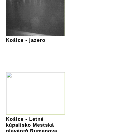
Košice - jazero
Košice - Letné
kúpalisko Mestská
plaváreň Rumanova