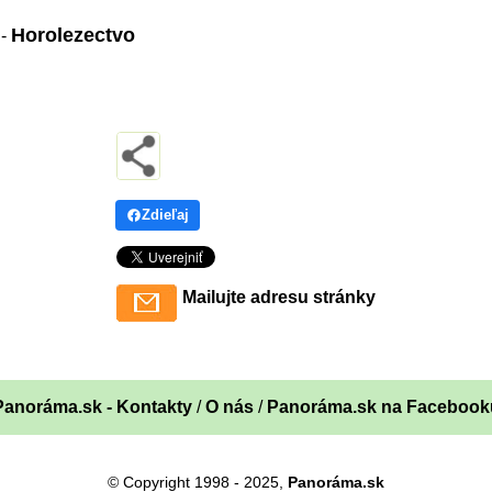
Horolezectvo
:
-
Zdieľaj
Mailujte adresu stránky
Panoráma.sk - Kontakty
/
O nás
/
Panoráma.sk na Facebook
© Copyright 1998 - 2025,
Panoráma.sk