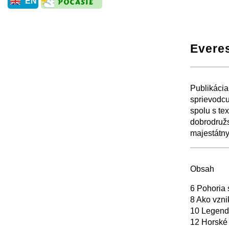
EN
Everes
+
Publikácia
sprievodcu
spolu s tex
dobrodružs
majestátny
+
Obsah
6 Pohoria 
8 Ako vzni
10 Legend
12 Horské