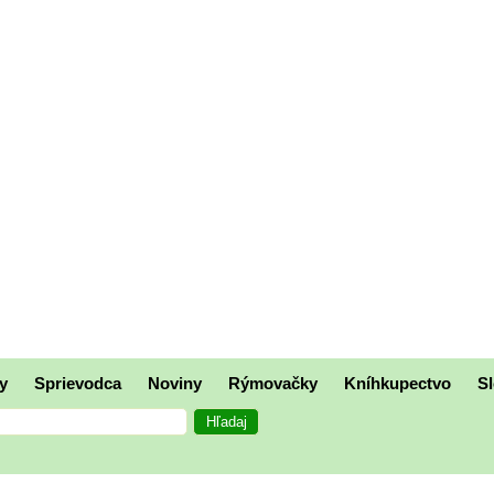
y
Sprievodca
Noviny
Rýmovačky
Kníhkupectvo
Sl