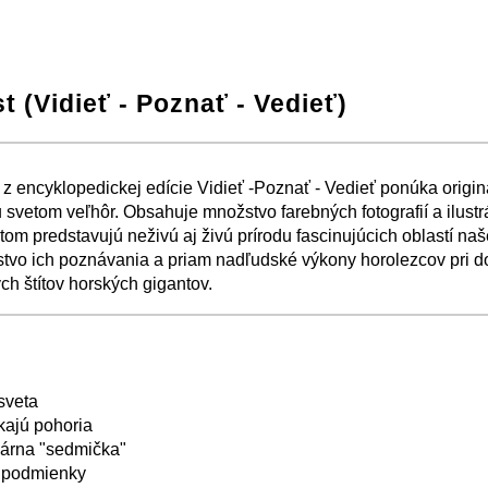
t (Vidieť - Poznať - Vedieť)
−
⛶
 z encyklopedickej edície Vidieť -Poznať - Vedieť ponúka origi
 svetom veľhôr. Obsahuje množstvo farebných fotografií a ilustrá
tom predstavujú neživú aj živú prírodu fascinujúcich oblastí naš
tvo ich poznávania a priam nadľudské výkony horolezcov pri d
ch štítov horských gigantov.
−
⛶
sveta
kajú pohoria
árna "sedmička"
 podmienky