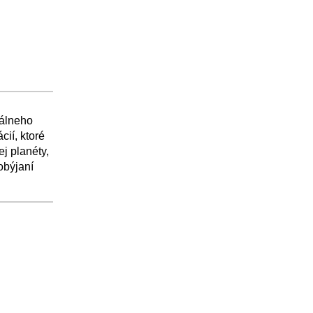
nálneho
cií, ktoré
ej planéty,
obýjaní