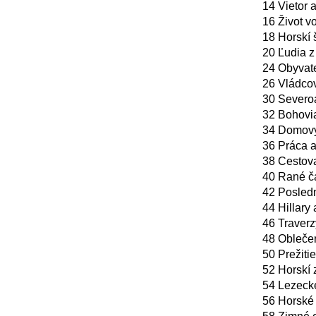
14 Vietor 
16 Život v
18 Horskí š
20 Ľudia z
24 Obyvate
26 Vládco
30 Severoa
32 Bohovia
34 Domovy
36 Práca a
38 Cestov
40 Rané č
42 Posled
44 Hillary
46 Traverz
48 Oblečen
50 Prežiti
52 Horskí 
54 Lezeck
56 Horské 