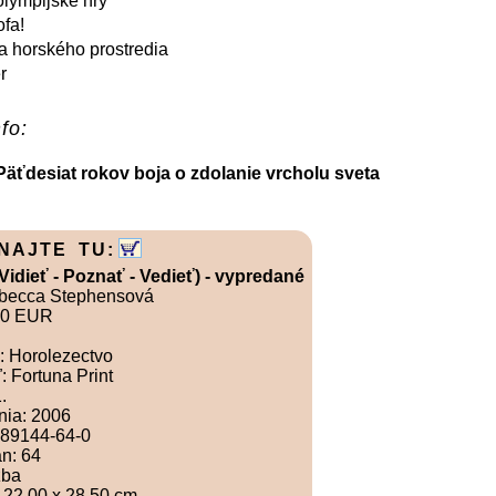
lympijské hry
ofa!
 horského prostredia
r
fo:
 Päťdesiat rokov boja o zdolanie vrcholu sveta
NAJTE TU:
Vidieť - Poznať - Vedieť) - vypredané
ebecca Stephensová
60 EUR
: Horolezectvo
: Fortuna Print
.
nia: 2006
-89144-64-0
án: 64
zba
 22.00 x 28.50 cm