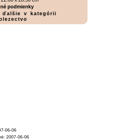
né podmienky
 ďalšie v kategórii
olezectvo
07-06-06
né: 2007-06-06