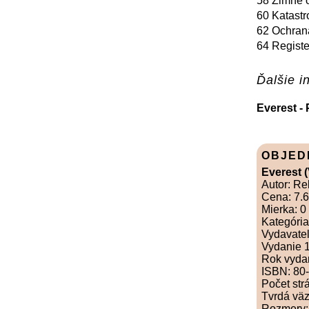
58 Zimné o
60 Katastr
62 Ochrana
64 Registe
Ďalšie in
Everest -
OBJED
Everest (
Autor: R
Cena: 7.
Mierka: 0
Kategória
Vydavateľ
Vydanie 1
Rok vyda
ISBN: 80
Počet str
Tvrdá vä
Rozmery: