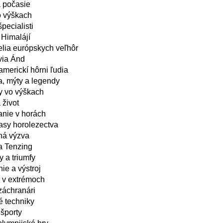
a počasie
o výškach
pecialisti
 Himalájí
lia európskych veľhôr
via Ánd
merickí hôrni ľudia
, mýty a legendy
 vo výškach
 život
anie v horách
asy horolezectva
ná výzva
 a Tenzing
y a triumfy
ie a výstroj
e v extrémoch
záchranári
é techniky
športy