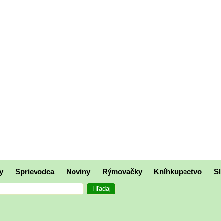
y
Sprievodca
Noviny
Rýmovačky
Kníhkupectvo
Sl