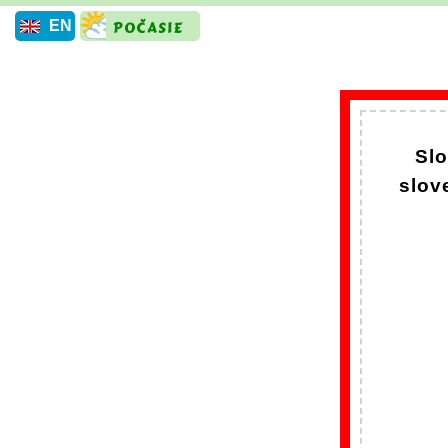
EN
Slo
slov