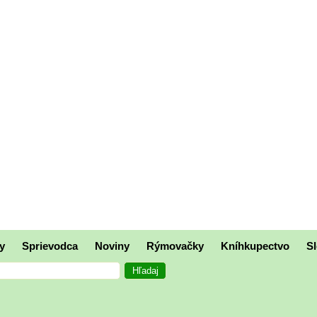
y
Sprievodca
Noviny
Rýmovačky
Kníhkupectvo
Sl