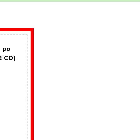
u po
2 CD)