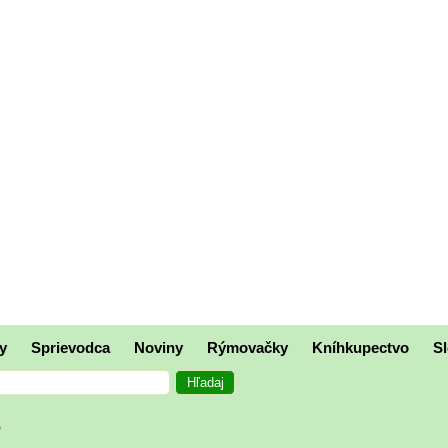
y
Sprievodca
Noviny
Rýmovačky
Kníhkupectvo
Sl
o