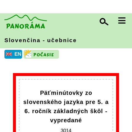
≡
Slovenčina - učebnice
EN
Päťminútovky zo
slovenského jazyka pre 5. a
6. ročník základných škôl -
vypredané
3014