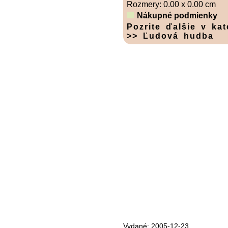
Rozmery: 0.00 x 0.00 cm
Nákupné podmienky
Pozrite ďalšie v kat
>> Ľudová hudba
Vydané: 2005-12-23