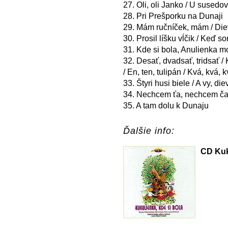
27. Oli, oli Janko / U susedov
28. Pri Prešporku na Dunaji
29. Mám ručníček, mám / Diev
30. Prosil líšku vĺčik / Keď 
31. Kde si bola, Anulienka m
32. Desať, dvadsať, tridsať / 
/ En, ten, tulipán / Kvá, kvá, 
33. Štyri husi biele / A vy, di
34. Nechcem ťa, nechcem ča 
35. A tam dolu k Dunaju
Ďalšie info:
CD Kuk