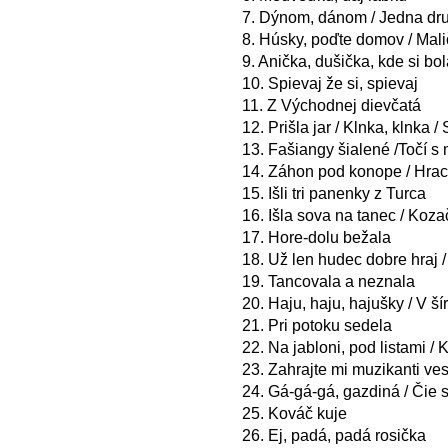
7. Dýnom, dánom / Jedna dru
8. Húsky, poďte domov / Mal
9. Anička, dušička, kde si bol
10. Spievaj že si, spievaj
11. Z Východnej dievčatá
12. Prišla jar / Klnka, klnka 
13. Fašiangy šialené /Točí s m
14. Záhon pod konope / Hrac
15. Išli tri panenky z Turca
16. Išla sova na tanec / Koza
17. Hore-dolu bežala
18. Už len hudec dobre hraj /
19. Tancovala a neznala
20. Haju, haju, hajušky / V š
21. Pri potoku sedela
22. Na jabloni, pod listami / K
23. Zahrajte mi muzikanti ve
24. Gá-gá-gá, gazdiná / Čie s
25. Kováč kuje
26. Ej, padá, padá rosička