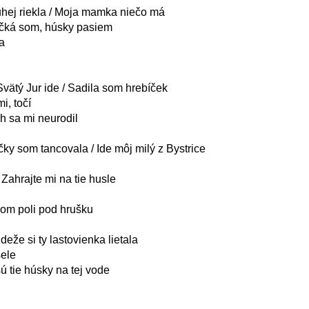
hej riekla / Moja mamka niečo má
ičká som, húsky pasiem
a
/ Svätý Jur ide / Sadila som hrebíček
i, točí
h sa mi neurodil
čky som tancovala / Ide môj milý z Bystrice
 Zahrajte mi na tie husle
írom poli pod hrušku
deže si ty lastovienka lietala
sele
ú tie húsky na tej vode