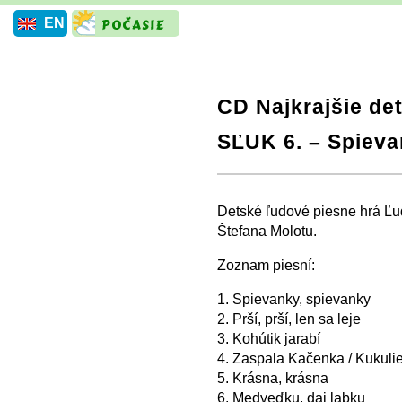
EN
CD Najkrajšie de
SĽUK 6. – Spieva
+
−
⛶
Detské ľudové piesne hrá Ľu
Štefana Molotu.
Zoznam piesní:
1. Spievanky, spievanky
2. Prší, prší, len sa leje
3. Kohútik jarabí
4. Zaspala Kačenka / Kukulie
5. Krásna, krásna
6. Medveďku, daj labku