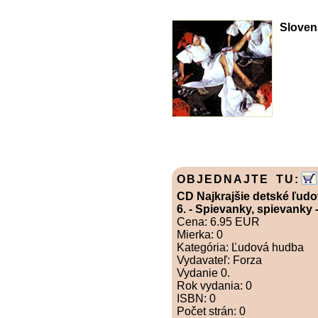
Sloven
OBJEDNAJTE TU:
CD Najkrajšie detské ľud
6. - Spievanky, spievanky
Cena: 6.95 EUR
Mierka: 0
Kategória: Ľudová hudba
Vydavateľ: Forza
Vydanie 0.
Rok vydania: 0
ISBN: 0
Počet strán: 0