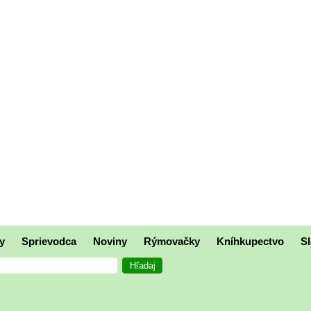
y
Sprievodca
Noviny
Rýmovačky
Kníhkupectvo
Sl