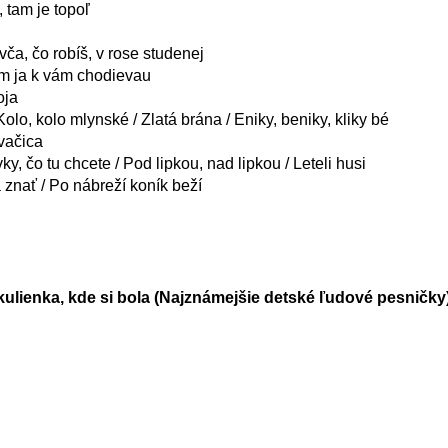
, tam je topoľ
ča, čo robíš, v rose studenej
som ja k vám chodievau
oja
Kolo, kolo mlynské / Zlatá brána / Eniky, beniky, kliky bé
kvačica
evky, čo tu chcete / Pod lipkou, nad lipkou / Leteli husi
znať / Po nábreží koník beží
ulienka, kde si bola (Najznámejšie detské ľudové pesničky