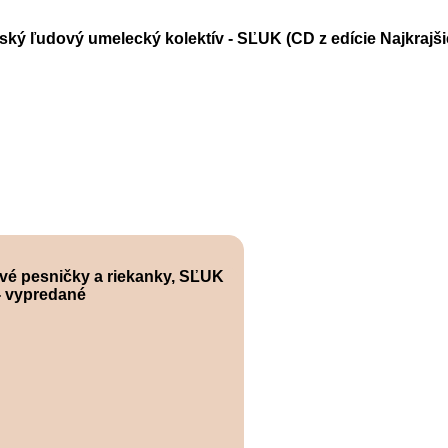
ský ľudový umelecký kolektív - SĽUK (CD z edície Najkrajš
ové pesničky a riekanky, SĽUK
 - vypredané