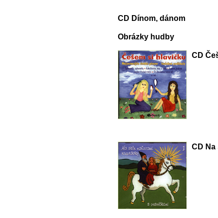
CD Dínom, dánom
Obrázky hudby
CD Češ
CD Na 