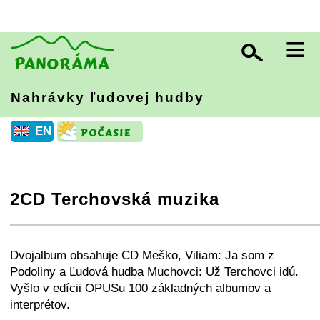
≡
Nahrávky ľudovej hudby
EN
2CD Terchovská muzika
+
−
⛶
Dvojalbum obsahuje CD Meško, Viliam: Ja som z
Podoliny a Ľudová hudba Muchovci: Už Terchovci idú.
Vyšlo v edícii OPUSu 100 základných albumov a
interprétov.