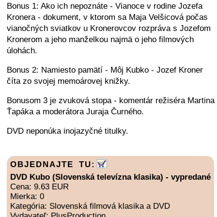
Bonus 1: Ako ich nepoznáte - Vianoce v rodine Jozefa
Kronera - dokument, v ktorom sa Maja Velšicová počas
vianočných sviatkov u Kronerovcov rozpráva s Jozefom
Kronerom a jeho manželkou najmä o jeho filmových
úlohách.
Bonus 2: Namiesto pamätí - Môj Kubko - Jozef Kroner
číta zo svojej memoárovej knižky.
Bonusom 3 je zvuková stopa - komentár režiséra Martina
Ťapáka a moderátora Juraja Čurného.
DVD neponúka inojazyčné titulky.
OBJEDNAJTE TU:
DVD Kubo (Slovenská televízna klasika) - vypredané
Cena: 9.63 EUR
Mierka: 0
Kategória: Slovenská filmová klasika a DVD
Vydavateľ: PlusProduction